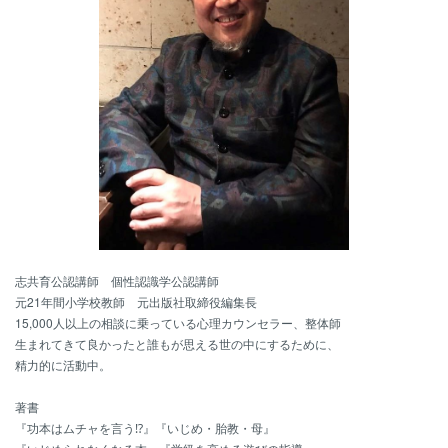
志共育公認講師 個性認識学公認講師
元21年間小学校教師 元出版社取締役編集長
15,000人以上の相談に乗っている心理カウンセラー、整体師
生まれてきて良かったと誰もが思える世の中にするために、
精力的に活動中。
著書
『功本はムチャを言う⁉』『いじめ・胎教・母』