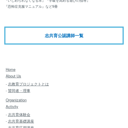
『いじめられなくなる本』『学級を高める遊びの指導』
『恐怖症克服マニュアル』など9冊
志共育公認講師一覧
Home
About Us
-
志教育プロジェクトとは
-
賛同者・理事
Organization
Activity
-
志共育体験会
-
志共育基礎講座
-
志共育応用講座