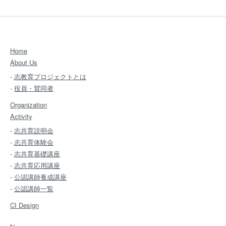
Home
About Us
-
志教育プロジェクトとは
-
役員・賛同者
Organization
Activity
-
志共育説明会
-
志共育体験会
-
志共育基礎講座
-
志共育応用講座
-
公認講師養成講座
-
公認講師一覧
CI Design