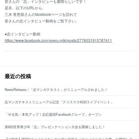
皆さんの「志」インタビューも素晴らしいです！
是非、以下のURLから、
三木 誉恵留さんのfacebookページを訪れて
皆さんの志インタビュー動画をご覧下さい。
●志インタビュー動画
https://www.facebook.com/yoeru.miki/posts/2776031915787411
最近の投稿
NewsRelease／「志マンガテキスト」がリニューアルされました！
志マンガテキストリニューアル記念「クリスマス特別ライブイベント」
「やる気・本気アップ！志応援団Facebookグループ」オープン
第6回世界青少年「志」プレゼンテーション大会を開催しました！