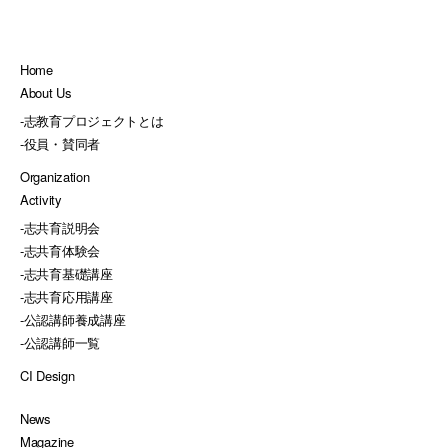
Home
About Us
-
志教育プロジェクトとは
-
役員・賛同者
Organization
Activity
-
志共育説明会
-
志共育体験会
-
志共育基礎講座
-
志共育応用講座
-
公認講師養成講座
-
公認講師一覧
CI Design
News
Magazine