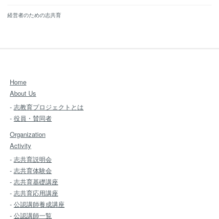
経営者のための志共育
Home
About Us
-
志教育プロジェクトとは
-
役員・賛同者
Organization
Activity
-
志共育説明会
-
志共育体験会
-
志共育基礎講座
-
志共育応用講座
-
公認講師養成講座
-
公認講師一覧