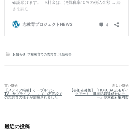
お知らせ
,
学校教育での志共育
,
活動報告
古い投稿
新しい投稿
投
【メディア掲載】ケーブルワン
【参加者募集】『HOKUSAI志モザイ
稿
TV「サプライフ！」にて白石高校で
クアート 世界記録達成セレモニ
ナ
の志共育の様子が放映されました
ー』＠京都府亀岡市
ビ
ゲ
ー
シ
ョ
ン
最近の投稿