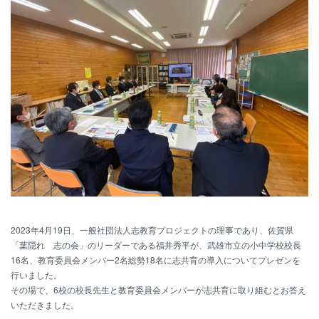
2023年4月19日、一般社団法人志教育プロジェクトの理事であり、佐賀県
「葉隠れ 志の会」のリーダーである福井秀平が、武雄市立の小中学校校長
16
名、教育委員会メンバー
2
名総勢18名に志共育の導入についてプレゼンを
行いました。
その場で、
6
校の校長先生と教育委員会メンバーが志共育に取り組むとお答え
いただきました。