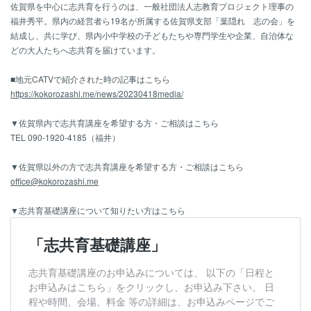
佐賀県を中心に志共育を行うのは、一般社団法人志教育プロジェクト理事の
福井秀平。県内の経営者ら19名が所属する佐賀県支部「葉隠れ 志の会」を
結成し、共に学び、県内小中学校の子どもたちや専門学生や企業、自治体な
どの大人たちへ志共育を届けています。
■地元CATVで紹介された時の記事はこちら
https://kokorozashi.me/news/20230418media/
▼佐賀県内で志共育講座を希望する方・ご相談はこちら
TEL 090-1920-4185（福井）
▼佐賀県以外の方で志共育講座を希望する方・ご相談はこちら
office@kokorozashi.me
▼志共育基礎講座について知りたい方はこちら