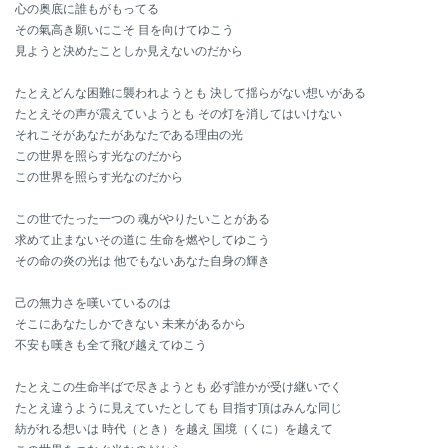
心の奥底に誰もがもってる
その氣高き願いにこそ 目を向けてゆこう
見ようと決めたことしか見えないのだから
たとえどんな困難に襲われようとも 決して揺らがない想いがある
たとえその声が震えていようとも その灯を消してはいけない
それこそがあなたがあなたである理由の光
この世界を照らす光なのだから
この世界を照らす光なのだから
この世でたった一つの 魂がやりたいことがある
求めて止まないその道に 生命を燃やしてゆこう
その命の炎の光は 他でもないあなた自身の輝き
己の無力さを嘆いているのは
そこにあなたしかできない 未来があるから
不安も嘆きも全て飛び越えてゆこう
たとえこの生命半ばで尽きようとも 必ず誰かが受け継いでく
たとえ違うように見えていたとしても 目指す頂はみんな同じ
紡がれる想いは 時代（とき）を越え 国境（くに）を越えて