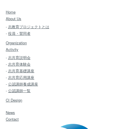
Home
About Us
-
志教育プロジェクトとは
-
役員・賛同者
Organization
Activity
-
志共育説明会
-
志共育体験会
-
志共育基礎講座
-
志共育応用講座
-
公認講師養成講座
-
公認講師一覧
CI Design
News
Contact