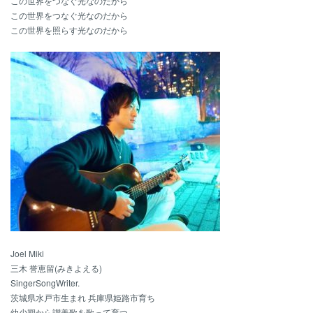
この世界をつなぐ光なのだから
この世界をつなぐ光なのだから
この世界を照らす光なのだから
Joel Miki
三木 誉恵留(みきよえる)
SingerSongWriter.
茨城県水戸市生まれ 兵庫県姫路市育ち
幼少期から讃美歌を歌って育つ