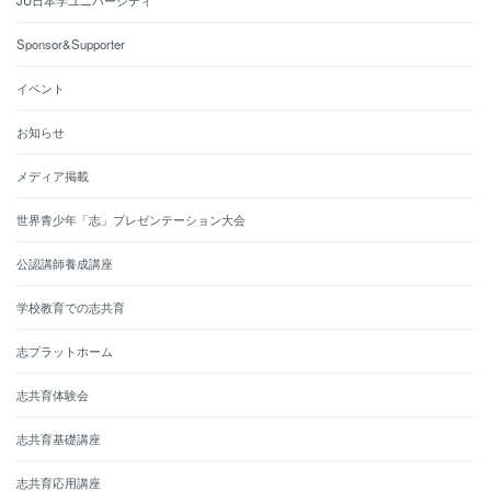
JU日本学ユニバーシティ
Sponsor&Supporter
イベント
お知らせ
メディア掲載
世界青少年「志」プレゼンテーション大会
公認講師養成講座
学校教育での志共育
志プラットホーム
志共育体験会
志共育基礎講座
志共育応用講座