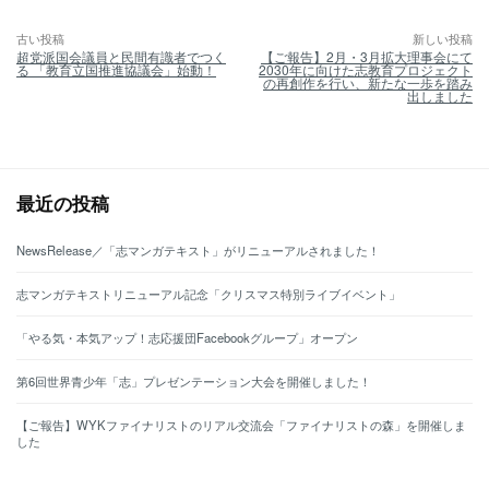
古い投稿
新しい投稿
投
超党派国会議員と民間有識者でつく
【ご報告】2月・3月拡大理事会にて
稿
る 「教育立国推進協議会」始動！
2030年に向けた志教育プロジェクト
ナ
の再創作を行い、新たな一歩を踏み
ビ
出しました
ゲ
ー
シ
ョ
ン
最近の投稿
NewsRelease／「志マンガテキスト」がリニューアルされました！
志マンガテキストリニューアル記念「クリスマス特別ライブイベント」
「やる気・本気アップ！志応援団Facebookグループ」オープン
第6回世界青少年「志」プレゼンテーション大会を開催しました！
【ご報告】WYKファイナリストのリアル交流会「ファイナリストの森」を開催しま
した