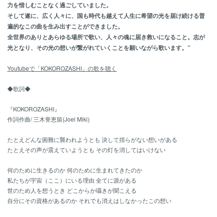
力を惜しむことなく過ごしていました。
そして遂に、広く人々に、国も時代も越えて人生に希望の光を届け続ける普
遍的なこの曲を生み出すことができました。
全世界のありとあらゆる場所で歌い、人々の魂に届き救いになること。志が
光となり、その光の想いが繋がれていくことを願いながら歌います。”
Youtubeで「KOKOROZASHI」の歌を聴く
◆歌詞◆
『KOKOROZASHI』
作詞作曲/ 三木誉恵留(Joel Miki)
たとえどんな困難に襲われようとも 決して揺らがない想いがある
たとえその声が震えていようとも その灯を消してはいけない
何のために生きるのか 何のために生まれてきたのか
私たちが宇宙（ここ）にいる理由 全てに源がある
世のため人を想うとき どこからか囁きが聞こえる
自分にその資格があるのか それでも消えはしなかったこの想い