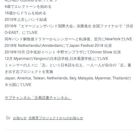
4歳でエレクトーンを始める
16歳からドラムを始める
2015年上京しバンド結成
2016年『エマージェンザバンド国際大会』決勝進出 全国ファイナルで「渋谷
O-EAST」にてLIVE
同年バンド解散後ドラマーからシンガーへと転身後、翌月にNewYorkでLIVE
2018年 NetherlandsのAmsterdamにてJapan Festival 2018 出演
2019年10月 日中友好イベント 中野サンプラザにてDinner Show 出演
12月 MyanmarのYangonの日本語学校,日本看護学校,にてLIVE
ミャンマーの人々に「志」という日本語を伝え、一人一人が自分の「志」書
き出す志プロジェクトを実施
Japan, America, Taiwan, Netherlands, Italy, Malaysia, Myanmar, Thailandの
８カ国にてLIVE
サブチャンネル「古典読書チャンネル」
お知らせ
,
志教育プロジェクトからのお知らせ